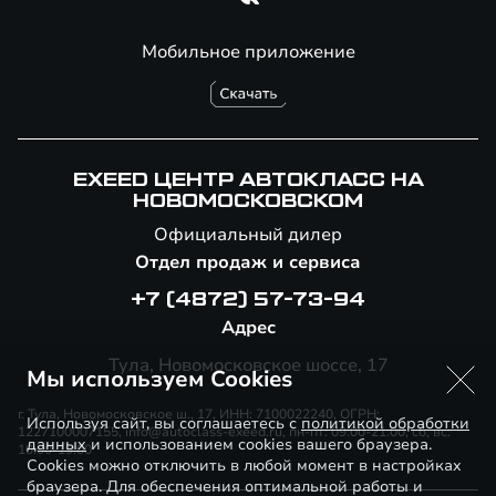
Мобильное приложение
EXEED ЦЕНТР АВТОКЛАСС НА
НОВОМОСКОВСКОМ
Официальный дилер
Отдел продаж и сервиса
+7 (4872) 57-73-94
Адрес
Тула, Новомосковское шоссе, 17
Мы используем Cookies
г. Тула, Новомосковское ш., 17, ИНН: 7100022240, ОГРН:
Используя сайт, вы соглашаетесь с
политикой обработки
1227100007155, info@autoclass-exeed.ru, пн-пт: 09:00-21:00, сб, вс:
данных
и использованием cookies вашего браузера.
10:00-19:00
Cookies можно отключить в любой момент в настройках
браузера. Для обеспечения оптимальной работы и