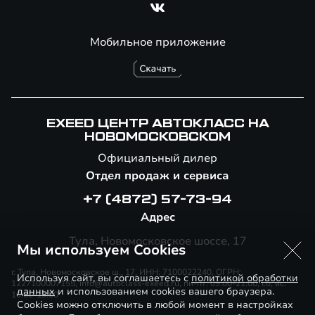
Мобильное приложение
EXEED ЦЕНТР АВТОКЛАСС НА
НОВОМОСКОВСКОМ
Официальный дилер
Отдел продаж и сервиса
+7 (4872) 57-73-94
Адрес
Тула, Новомосковское шоссе, 17
Мы используем Cookies
г. Тула, Новомосковское ш., 17, ИНН: 7100022240, ОГРН:
Используя сайт, вы соглашаетесь с
политикой обработки
1227100007155, info@autoclass-exeed.ru, пн-пт: 09:00-21:00, сб, вс:
данных
и использованием cookies вашего браузера.
10:00-19:00
Cookies можно отключить в любой момент в настройках