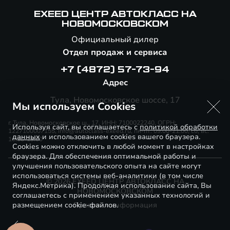
EXEED ЦЕНТР АВТОКЛАСС НА
НОВОМОСКОВСКОМ
Официальный дилер
Отдел продаж и сервиса
+7 (4872) 57-73-94
Адрес
Тула, Новомосковское шоссе, 17
Мы используем Cookies
г. Тула, Новомосковское ш., 17, ИНН: 7100022240, ОГРН:
Используя сайт, вы соглашаетесь с
политикой обработки
1227100007155, info@autoclass-exeed.ru, пн-пт: 09:00-21:00, сб, вс:
данных
и использованием cookies вашего браузера.
10:00-19:00
Cookies можно отключить в любой момент в настройках
браузера. Для обеспечения оптимальной работы и
улучшения пользовательского опыта на сайте могут
использоваться системы веб-аналитики (в том числе
© 2026 EXEED ЦЕНТР АВТОКЛАСС НА
Яндекс.Метрика). Продолжая использование сайта, Вы
НОВОМОСКОВСКОМ
соглашаетесь с применением указанных технологий и
размещением cookie-файлов.
Правовая информация